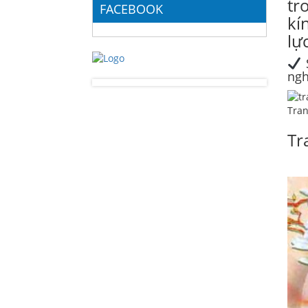
tr
FACEBOOK
kí
lự
ngh
Tran
Tr