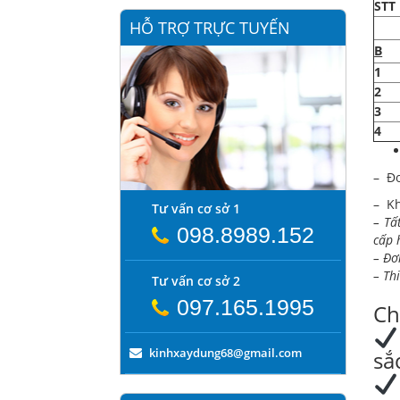
STT
HỖ TRỢ TRỰC TUYẾN
B
1
2
3
4
– Đơ
– Kh
Tư vấn cơ sở 1
– Tấ
098.8989.152
cấp 
– Đơ
– Th
Tư vấn cơ sở 2
097.165.1995
Ch
kinhxaydung68@gmail.com
sắ