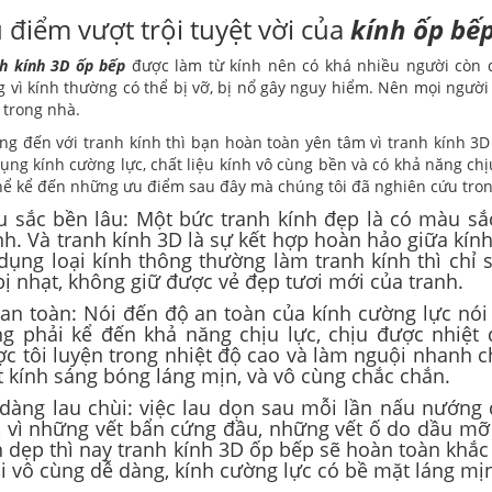
 điểm vượt trội tuyệt vời của
kính ốp bế
h kính 3D ốp bếp
được làm từ kính nên có khá nhiều người còn 
 vì kính thường có thể bị vỡ, bị nổ gây nguy hiểm. Nên mọi người 
 trong nhà.
g đến với tranh kính thì bạn hoàn toàn yên tâm vì tranh kính 3D 
ụng kính cường lực, chất liệu kính vô cùng bền và có khả năng ch
hể kể đến những ưu điểm sau đây mà chúng tôi đã nghiên cứu trong
 sắc bền lâu: Một bức tranh kính đẹp là có màu sắ
nh. Và tranh kính 3D là sự kết hợp hoàn hảo giữa kín
dụng loại kính thông thường làm tranh kính thì chỉ 
bị nhạt, không giữ được vẻ đẹp tươi mới của tranh.
an toàn: Nói đến độ an toàn của kính cường lực nói
ng phải kể đến khả năng chịu lực, chịu được nhiệt
c tôi luyện trong nhiệt độ cao và làm nguội nhanh ch
 kính sáng bóng láng mịn, và vô cùng chắc chắn.
dàng lau chùi: việc lau dọn sau mỗi lần nấu nướng
 vì những vết bẩn cứng đầu, những vết ố do dầu mỡ
 dẹp thì nay tranh kính 3D ốp bếp sẽ hoàn toàn khắc
i vô cùng dễ dàng, kính cường lực có bề mặt láng m