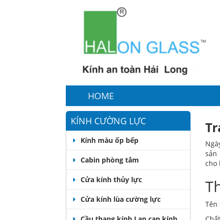
HOME
KÍNH CƯỜNG LỰC
Tr
Kính màu ốp bếp
Ngày
sản 
Cabin phòng tắm
cho 
Cửa kính thủy lực
Th
Cửa kính lùa cường lực
Tên 
Cầu thang kính,Lan can kính
Chất