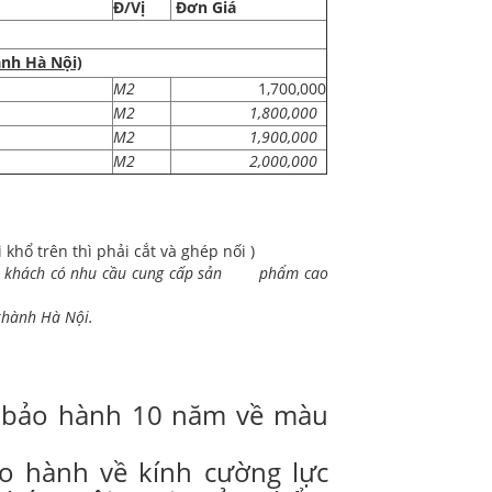
Đ/Vị
Đơn Giá
ành Hà Nội)
M2
1,700,000
M2
1,800,000
M2
1,900,000
M2
2,000,000
khổ trên thì phải cắt và ghép nối )
, quý khách có nhu cầu cung cấp sản phẩm cao
 thành Hà Nội.
y bảo hành 10 năm về màu
o hành về kính cường lực