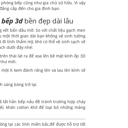
o phòng bếp cũng như gia chủ sử hữu. Vì vậy
 đẳng cấp đến cho gia đình bạn.
 bếp 3d
bền đẹp dài lâu
g vết bẩn dầu mỡ. So với chất liệu gạch men
au một thời gian dài bạn không vệ sinh tường
đi tính thẩm mỹ, khó có thể vệ sinh sạch sẽ
ách dưới đây nhé:
trên thái lát ra để xoa lên bề mặt kính ốp 3D
 như mới.
 một ít kem đánh răng lên và lau lên kính sẽ
h sáng bóng trở lại.
đã tắt hẳn bếp nấu đề tránh trường hợp cháy
iếc khăn cotton khô để loại bỏ những mảng
ng tại các tỉnh miền bắc,để được hỗ trợ tốt