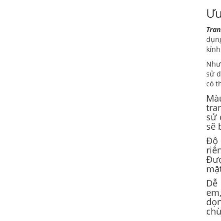
Ưu
Tran
dụng
kính
Nhưn
sử d
có t
Màu
tra
sử 
sẽ 
Độ 
riê
Đượ
mặt
Dễ 
em,
dọn
chù