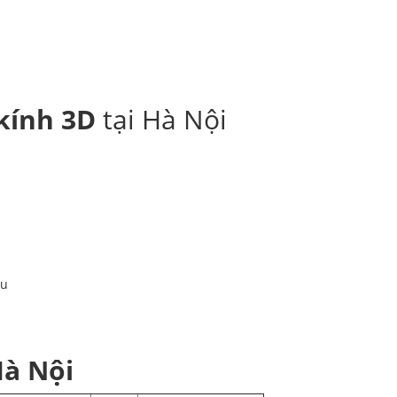
kính 3D
tại Hà Nội
au
Hà Nội