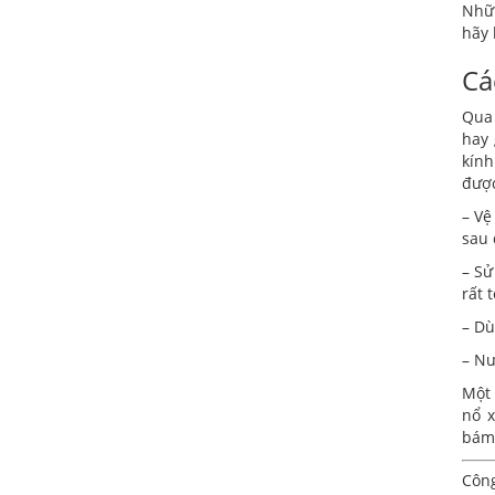
Nhữn
hãy 
Cá
Qua 
hay 
kính
được
– Vệ
sau 
– Sử
rất t
– Dù
– Nư
Một 
nổ x
bám
Công