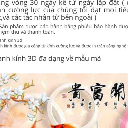
ong vòng 30 ngày kể từ ngày lắp đặt ( 
nh cường lực của chúng tôi đạt mọi tiê
c,và các tác nhân từ bên ngoài )
Sản phẩm được bảo hành bằng phiếu bảo hành được
iệm thu và thanh toán.
h kính được gia công từ kính cường lực và được in trên công nghệ 
anh kính 3D đa dạng về mẫu mã