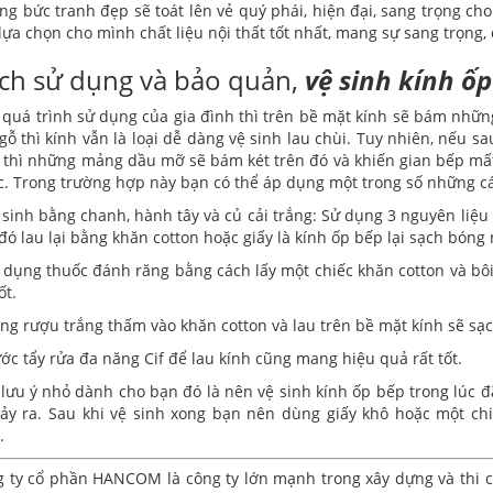
g bức tranh đẹp sẽ toát lên vẻ quý phái, hiện đại, sang trọng ch
lựa chọn cho mình chất liệu nội thất tốt nhất, mang sự sang trọng,
ch sử dụng và bảo quản,
vệ sinh kính ốp
quá trình sử dụng của gia đình thì trên bề mặt kính sẽ bám nhữn
gỗ thì kính vẫn là loại dễ dàng vệ sinh lau chùi. Tuy nhiên, nếu s
 thì những mảng dầu mỡ sẽ bám két trên đó và khiến gian bếp mất 
. Trong trường hợp này bạn có thể áp dụng một trong số những c
 sinh bằng chanh, hành tây và củ cải trắng: Sử dụng 3 nguyên liệu 
đó lau lại bằng khăn cotton hoặc giấy là kính ốp bếp lại sạch bóng
 dụng thuốc đánh răng bằng cách lấy một chiếc khăn cotton và bôi
ốt.
ng rượu trắng thấm vào khăn cotton và lau trên bề mặt kính sẽ sạc
ớc tẩy rửa đa năng Cif để lau kính cũng mang hiệu quả rất tốt.
lưu ý nhỏ dành cho bạn đó là nên vệ sinh kính ốp bếp trong lúc 
ảy ra. Sau khi vệ sinh xong bạn nên dùng giấy khô hoặc một ch
.
 ty cổ phần HANCOM là công ty lớn mạnh trong xây dựng và thi cô