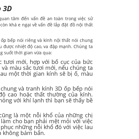
p 3D
quan tâm đến vấn đề an toàn trong việc sử
còn khá e ngại về vấn đề lắp đặt đồ nội thất
ốp bếp nói riêng và kính nội thất nói chung
ịu được nhiệt độ cao, va đập mạnh. Chúng ta
 suốt thời gian vừa qua:
c tươi mới, hợp với bố cục của bức
h và màu sắc tươi mới, nếu chúng ta
sau một thời gian kính sẽ bị ố, màu
 chung và tranh kính 3D ốp bếp nói
 độ cao hoặc thất thường của kính.
óng với khí lạnh thì bạn sẽ thấy bề
 cũng là một nỗi khổ của những chị
 làm cho bạn phải mệt mỏi với việc
 phục những nỗi khổ đó với việc lau
ịn không bám bẩn.